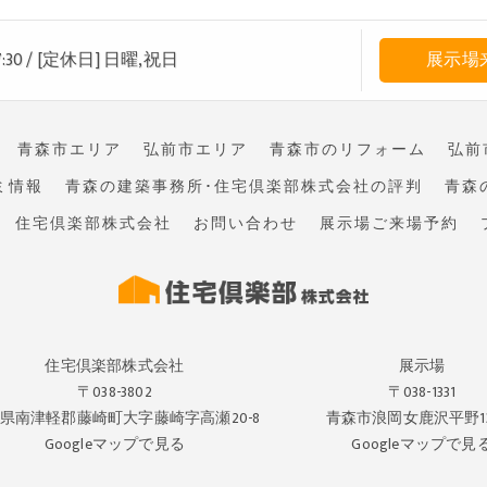
:30
/
[定休日] 日曜,祝日
展示場
青森市エリア
弘前市エリア
青森市のリフォーム
弘前
ミ情報
青森の建築事務所･住宅倶楽部株式会社の評判
青森
住宅倶楽部株式会社
お問い合わせ
展示場ご来場予約
住宅倶楽部株式会社
展示場
〒038-3802
〒038-1331
県南津軽郡藤崎町大字藤崎字高瀬20-8
青森市浪岡女鹿沢平野132
Googleマップで見る
Googleマップで見